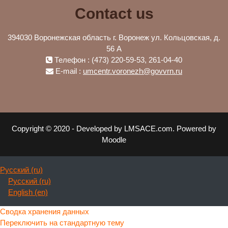
Contact us
394030 Воронежская область г. Воронеж ул. Кольцовская, д.
56 А
Телефон : (473) 220-59-53, 261-04-40
E-mail :
umcentr.voronezh@govvrn.ru
Copyright © 2020 - Developed by LMSACE.com. Powered by
Moodle
Русский ‎(ru)‎
Русский ‎(ru)‎
English ‎(en)‎
Сводка хранения данных
Переключить на стандартную тему