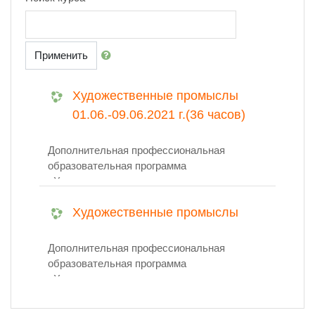
Применить
Художественные промыслы
01.06.-09.06.2021 г.(36 часов)
Дополнительная профессиональная
образовательная программа
«Художественные промыслы» для
категории слушателей по специальности
Художественные промыслы
«Преподаватели художественных
отделений образовательных учреждений
сферы культуры и искусства, мастера
Дополнительная профессиональная
декоративно-прикладного искусства»
образовательная программа
направлена на совершенствование
«Художественные промыслы» для
компетенций, необходимых для
категории слушателей по специальности
профессиональной деятельности и
«Преподаватели художественных