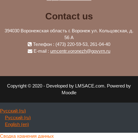
Contact us
394030 Воронежская область г. Воронеж ул. Кольцовская, д.
56 А
Телефон : (473) 220-59-53, 261-04-40
E-mail :
umcentr.voronezh@govvrn.ru
Copyright © 2020 - Developed by LMSACE.com. Powered by
Moodle
Русский ‎(ru)‎
Русский ‎(ru)‎
English ‎(en)‎
Сводка хранения данных